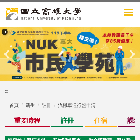
跳
到
主
要
內
容
區
:::
首頁
新生
註冊
汽機車通行證申請
重要時程
註冊
住宿
課