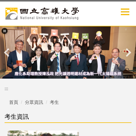
跳
到
主
要
內
容
區
:::
首頁
分眾資訊
考生
考生資訊