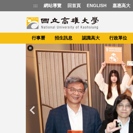
跳
:::
網站導覽
回首頁
ENGLISH
嘉惠高大
到
主
要
內
容
行事曆
招生訊息
認識高大
行政單位
區