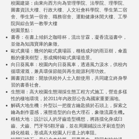
校園建築：由東向西方向為管理學院、法學院、理學院、
圖書資訊大樓、行政大樓、人文社會科學院、學生第二宿
舍、學生第一宿舍、職務宿舍、運動健康休閒大樓、工學
院與綜合第一教學大樓
校園景點：
書香：在書上傾斜之咖啡杯，流出甘霖，凝香流溢書中，
並做為知識寶庫的象徵。
歐式廣場：幾何的歐式廣場區，種植成列的雨豆樹，傘蓋
般的優美樹型，形成獨特歐式廣場造景。
向日葵風車：校園內向日葵風車，透過風力汲水，供校內
循環灌溉，兼具環保節能與再生能源利用功效。
圖書資訊館：開放供校外人士入館使用，共同建立終身學
習的書香社會。
生態湖：高大校園生態湖採生態工程方式施工，營造多樣
性的棲地環境，於2011年內政部公告為國家重要濕地。
解碼大地生機：外型以一把復古鑰匙插於石頭上，探索之
鑰為創作靈感，液態造型的白色大理石，象徵流露生機
。
根植大地：設計以人的牙齒造型構想，將路擋化身成臼
齒、犬齒、門牙等5顆牙齒，並在周圍鋪設出牙刷造型的
綠化植栽，形成高大校園人行道上的車阻。