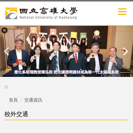
跳
到
主
要
內
容
區
:::
首頁
交通資訊
校外交通