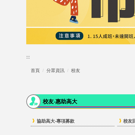
:::
首頁
分眾資訊
校友
校友-惠助高大
協助高大-專項募款
校友