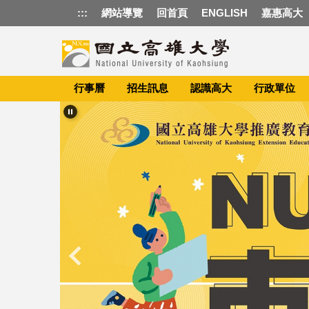
跳
:::
網站導覽
回首頁
ENGLISH
嘉惠高大
到
主
要
內
容
行事曆
招生訊息
認識高大
行政單位
區