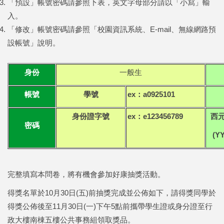
「預設」帳號密碼請參照下表，英文字母部分請以「小寫」輸
入。
「修改」帳號密碼請參照「校園資訊系統、E-mail、無線網路預
設帳號」說明。
身份
一般生
帳號
學號
ex：a0925101
身份證字號
ex：e123456789
西
密碼
(Y
完整填寫本問卷，將有機會參加好康抽獎活動。
得獎名單於10月30日(五)前抽獎完成並公佈如下，請得獎同學於
得獎公佈後至11月30日(一)下午5點前攜帶學生證或身分證至行
政大樓南棟五樓公共事務組領取獎品。