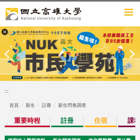
跳
到
主
要
內
容
區
:::
首頁
新生
註冊
新生問卷調查
重要時程
註冊
住宿
課