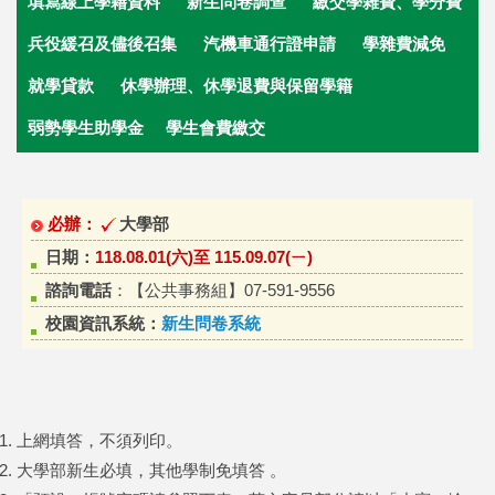
填寫線上學籍資料
新生問卷調查
繳交學雜費
、學分費
兵役緩召及儘後召集
汽機車通行證申請
學雜費減免
就學貸款
休學辦理、休學退費與保留學籍
弱勢學生助學金
學生會費繳交
必辦：
大學部
日期：
118.08.01(六)至 115.09.07(ㄧ)
諮詢電話
：
【公共事務組】07-591-9556
校園資訊系統：
新生問卷系統
上網填答，不須列印。
大學部新生必填，其他學制免填答 。