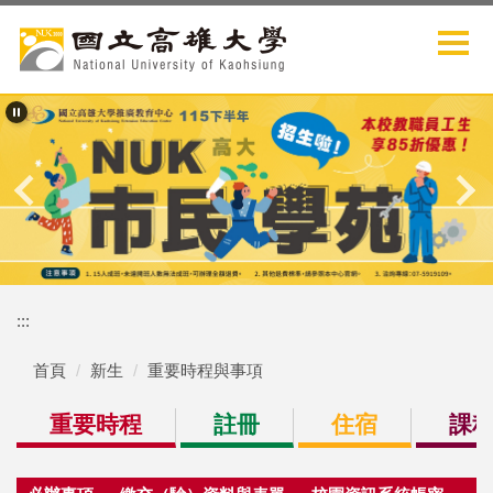
跳
到
主
要
內
容
區
:::
首頁
新生
重要時程與事項
重要時程
註冊
住宿
課