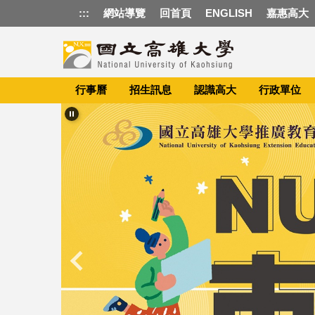
跳
:::
網站導覽
回首頁
ENGLISH
嘉惠高大
到
主
要
內
容
行事曆
招生訊息
認識高大
行政單位
區