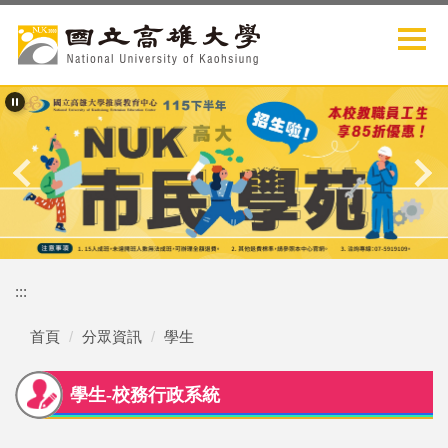
跳
到
主
要
內
容
區
:::
首頁
分眾資訊
學生
學生-校務行政系統