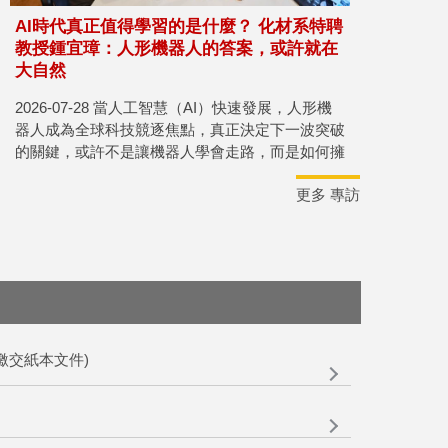
AI時代真正值得學習的是什麼？ 化材系特聘
教授鍾宜璋：人形機器人的答案，或許就在
大自然
2026-07-28 當人工智慧（AI）快速發展，人形機
器人成為全球科技競逐焦點，真正決定下一波突破
的關鍵，或許不是讓機器人學會走路，而是如何擁
有一雙如人類般靈巧的手。國立高雄大學化學工程
更多 專訪
及材料工程學系（化材系）特聘教授兼仿生研究中
心主任鍾宜璋，日前應國立教育廣播電臺高雄分臺
《簾簷跤》節目主持人董立（董娘）邀請接受專
訪，從人形機器人、軟性機器人談到仿生研究，進
一步延伸至教育、利他與人生價值。他認為，科技
愈是快速演進，人類愈需要重新向大自然學習，因
為仿生不只是研究方法，更是一種理解世界的思
維。
及繳交紙本文件)