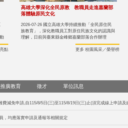
高雄大學深化全民原教 教職員走進嘉蘭部
落體驗原民文化
原
2026-07-26 國立高雄大學持續推動「全民原住民
族教育」，深化教職員工對原住民族文化的認識與
動
理解，日前與臺東縣金峰鄉嘉蘭部落合作辦理
學
「Kaaluwan 山海共鳴」嘉蘭部落文化智慧實踐巡
亮點
更多 校園風采／榮譽榜
禮，透過實地走訪、文化體驗及專題講座，引領教
職員走入原鄉，感受原住民族文化底蘊，實踐打造
原民友善校園與推動全民原教的理念。
推廣教育
徵才
單位訊息
減免申請,自115/8/5日(三)至115/8/19日(三)止(須完成線上申請
員，均應落實申請及通報等相關規定