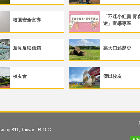
「不迷小紅書 青
校園安全宣導
途」宣導專區
意見反映信箱
高大口述歷史
校友會
傑出校友
hsiung 811, Taiwan, R.O.C.
3