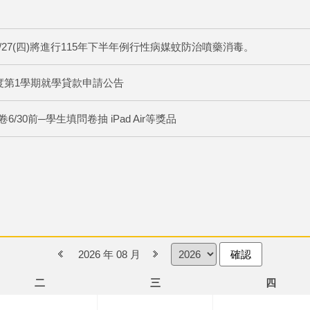
】
8/27(四)將進行115年下半年例行性病媒蚊防治噴藥消毒。
度第1學期就學貸款申請公告
0前─學生填問卷抽 iPad Air等獎品
2026 年 08 月
確認
二
三
四