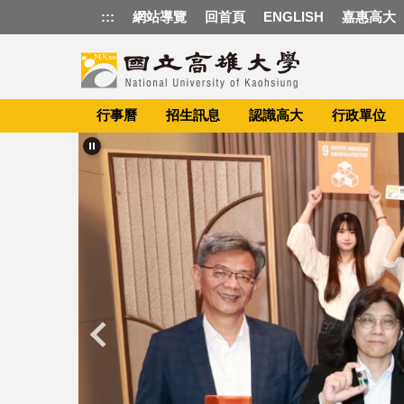
跳
:::
網站導覽
回首頁
ENGLISH
嘉惠高大
到
主
要
內
容
行事曆
招生訊息
認識高大
行政單位
區