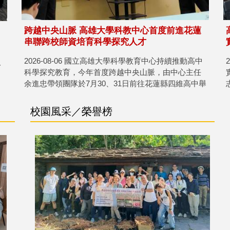
跨越中央山脈 高雄大學科教中心首度前進花蓮
串聯跨校師資培育科學探究人才
2026-08-06 國立高雄大學科學教育中心持續推動高中
人
科學探究教育，今年首度跨越中央山脈，由中心主任
余進忠帶領團隊於7月30、31日前往花蓮縣四維高中舉
辦「2026科學競賽培訓營」，帶領31名高中生透過探
究實作、數據分析及人工智慧輔助等課程，將優質科
校園風采／榮譽榜
學教育資源延伸至東部，也為跨區域科學教育合作開
啟新頁。